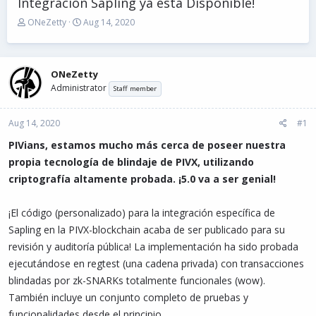
Integración Sapling ya está Disponible!
T
S
ONeZetty
Aug 14, 2020
h
t
r
a
e
r
a
t
ONeZetty
d
d
Administrator
Staff member
s
a
t
t
Aug 14, 2020
a
e
#1
r
PIVians, estamos mucho más cerca de poseer nuestra
t
propia tecnología de blindaje de PIVX, utilizando
e
r
criptografía altamente probada. ¡5.0 va a ser genial!
¡El código (personalizado) para la integración específica de
Sapling en la PIVX-blockchain acaba de ser publicado para su
revisión y auditoría pública! La implementación ha sido probada
ejecutándose en regtest (una cadena privada) con transacciones
blindadas por zk-SNARKs totalmente funcionales (wow).
También incluye un conjunto completo de pruebas y
funcionalidades desde el principio.